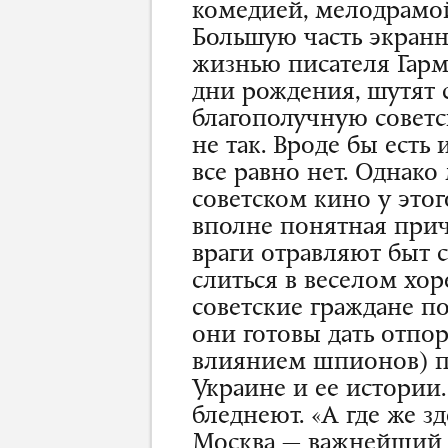
комедией, мелодрамо
Большую часть экран
жизнью писателя Гарм
дни рождения, шутят 
благополучную советск
не так. Вроде бы есть
все равно нет. Однак
советском кино у этог
вполне понятная при
враги отравляют быт с
слиться в веселом хо
советские граждане п
они готовы дать отпор
влиянием шпионов) п
Украине и ее истории.
бледнеют. «А где же з
Москва — важнейший 