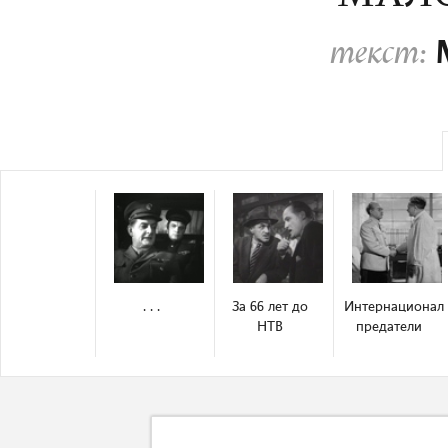
текст:
. . .
За 66 лет до
Интернационал-
НТВ
предатели