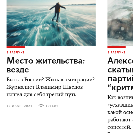
В РАЗЛУКЕ
В РАЗЛУКЕ
Место жительства:
Алекс
везде
скаты
парт
Быть в России? Жить в эмиграции?
“крит
Журналист Владимир Шведов
нашел для себя третий путь
Как возни
«уехавшим
15 ИЮЛЯ 2024
101604
какой осн
работают 
соцсетей.