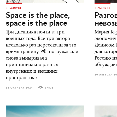
В РАЗЛУКЕ
В РАЗЛУКЕ
Space is the place,
Разго
space is the place
невоз
Три дневника почти за три
Мария Кар
военных года. Все три автора
экономич
несколько раз пересекали за это
Денисом К
время границу РФ, погружаясь и
для котор
снова выныривая в
Россию из
принципиально разных
обсуждает
внутренних и внешних
20 АВГУСТА 2
пространствах
14 ОКТЯБРЯ 2024
97835