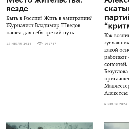
Место жительства:
Алекс
везде
скаты
парт
Быть в России? Жить в эмиграции?
“крит
Журналист Владимир Шведов
нашел для себя третий путь
Как возни
«уехавшим
15 ИЮЛЯ 2024
101747
какой осн
работают 
соцсетей.
Безуглова
приглаше
Манчестер
Алексеем
6 ИЮЛЯ 2024