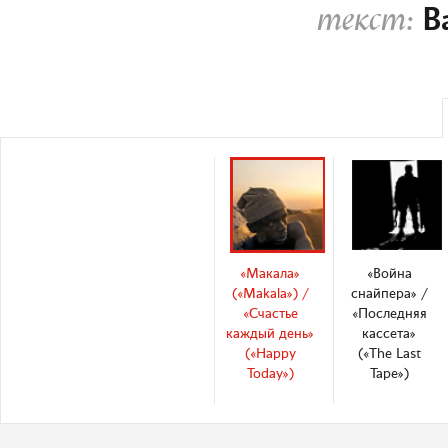
В
текст:
«Макала»
«Война
(«Makala») /
снайпера» /
«Счастье
«Последняя
каждый день»
кассета»
(«Happy
(«The Last
Today»)
Tape»)