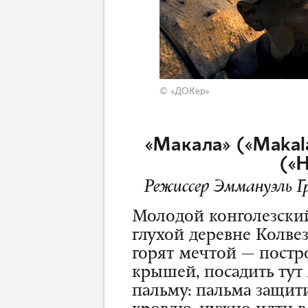
© «ДОКер»
«Макала» («Makal
(«
Режиссер Эммануэль Г
Молодой конголезский
глухой деревне Колвези
горят мечтой — постр
крышей, посадить тут 
пальму: пальма защит