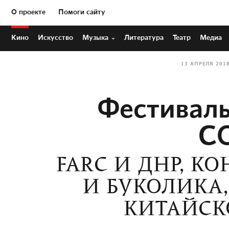
О проекте
Помоги сайту
Кино
Искусство
Музыка
Литература
Театр
Медиа
13 АПРЕЛЯ 201
Фестиваль
C
FARC И ДНР, К
И БУКОЛИКА,
КИТАЙСК