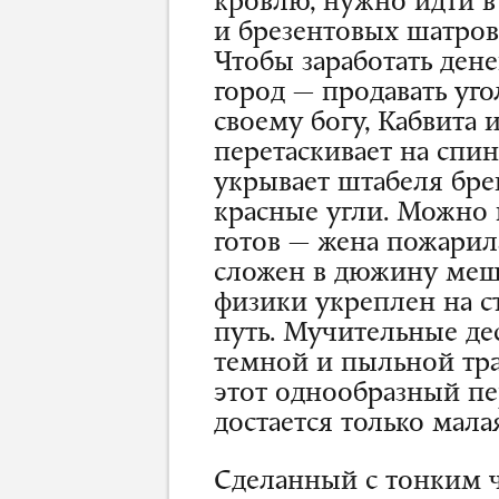
кровлю, нужно идти в
и брезентовых шатров
Чтобы заработать дене
город — продавать уг
своему богу, Кабвита 
перетаскивает на спи
укрывает штабеля бре
красные угли. Можно и
готов — жена пожарила
сложен в дюжину меш
физики укреплен на с
путь. Мучительные д
темной и пыльной тр
этот однообразный пе
достается только мала
Сделанный с тонким 