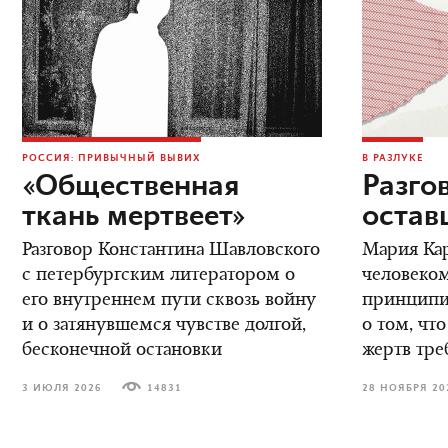
РОССИЯ: ПРИВЫЧНЫЙ ВЫВИХ
В РАЗЛУКЕ
«Общественная
Разго
ткань мертвеет»
остав
Разговор Константина Шавловского
Мария Кар
с петербургским литератором о
человеком
его внутреннем пути сквозь войну
принципиа
и о затянувшемся чувстве долгой,
о том, что
бесконечной остановки
жертв тре
3 ИЮЛЯ 2026
14831
28 НОЯБРЯ 20