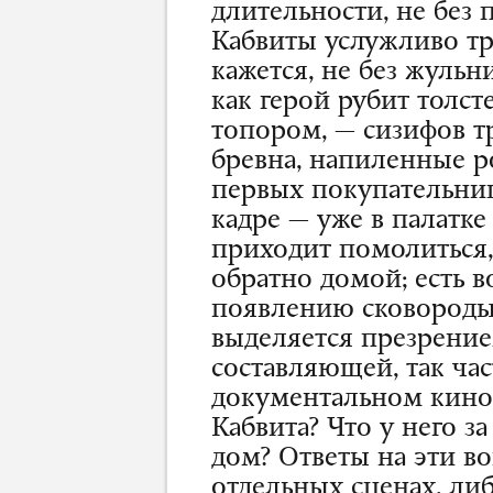
длительности, не без
Кабвиты услужливо тр
кажется, не без жульн
как герой рубит толс
топором, — сизифов тр
бревна, напиленные р
первых покупательниц
кадре — уже в палатке
приходит помолиться,
обратно домой; есть 
появлению сковороды 
выделяется презрени
составляющей, так ча
документальном кино 
Кабвита? Что у него з
дом? Ответы на эти в
отдельных сценах, ли