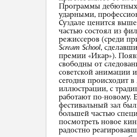
Программы дебютных 
ударными, профессион
Суздале ценится выше
частью состоял из фи
режиссеров (среди пр
Scream
S
chool
, сделавш
премии «Икар»). Появ
свободны от следован
советской анимации и
сегодня происходит в
иллюстрации, с тради
работают по-новому. Е
фестивальный зал бы
большей частью спец
посмотреть новое кин
радостно реагировавш