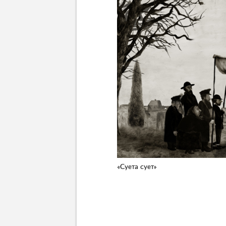
«Суета сует»