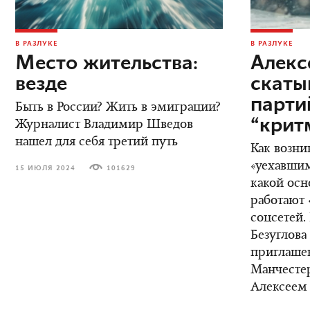
В РАЗЛУКЕ
В РАЗЛУКЕ
Место жительства:
Алекс
везде
скаты
парт
Быть в России? Жить в эмиграции?
“крит
Журналист Владимир Шведов
нашел для себя третий путь
Как возни
«уехавшим
15 ИЮЛЯ 2024
101629
какой осн
работают 
соцсетей.
Безуглова
приглаше
Манчестер
Алексеем