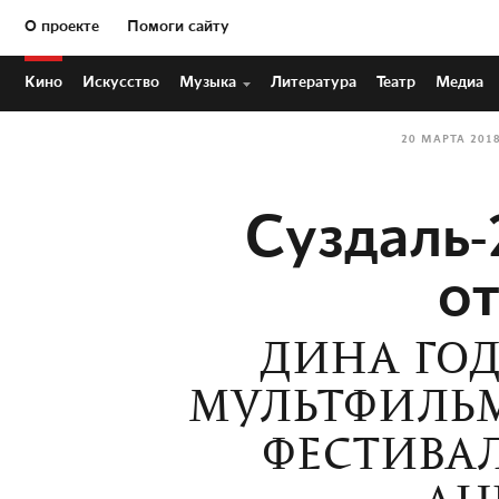
О проекте
Помоги сайту
Кино
Искусство
Музыка
Литература
Театр
Медиа
20 МАРТА 201
Суздаль-
о
ДИНА ГОД
МУЛЬТФИЛЬМ
ФЕСТИВА