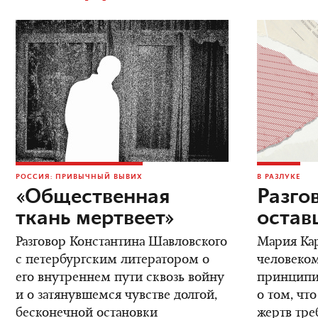
РОССИЯ: ПРИВЫЧНЫЙ ВЫВИХ
В РАЗЛУКЕ
«Общественная
Разго
ткань мертвеет»
остав
Разговор Константина Шавловского
Мария Кар
с петербургским литератором о
человеком
его внутреннем пути сквозь войну
принципиа
и о затянувшемся чувстве долгой,
о том, что
бесконечной остановки
жертв тре