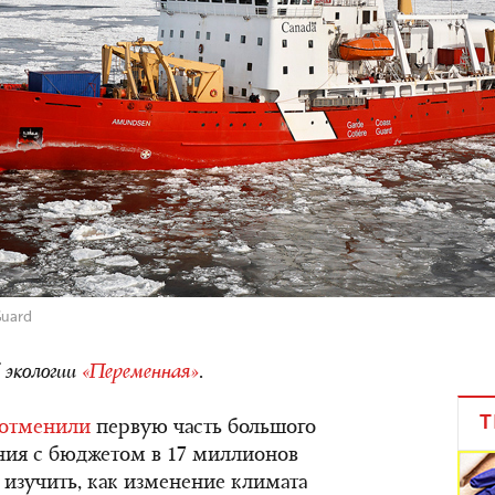
Guard
 экологии
«Переменная»
.
Т
отменили
первую часть большого
ния с бюджетом в 17 миллионов
 изучить, как изменение климата