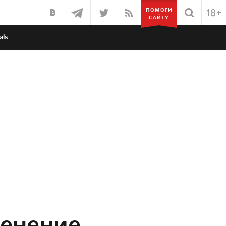
ПОМОГИ
САЙТУ
als
менение