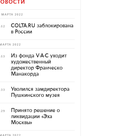
ОВОСТИ
 МАРТА 2022
COLTA.RU заблокирована
:52
в России
МАРТА 2022
Из фонда V-A-C уходит
:53
художественный
директор Франческо
Манакорда
Уволился замдиректора
:33
Пушкинского музея
Принято решение о
:29
ликвидации «Эха
Москвы»
МАРТА 2022