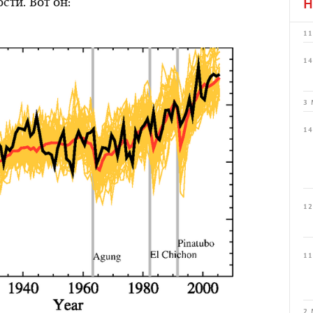
сти. Вот он:
Н
11
14
3 
14
12
11
2 