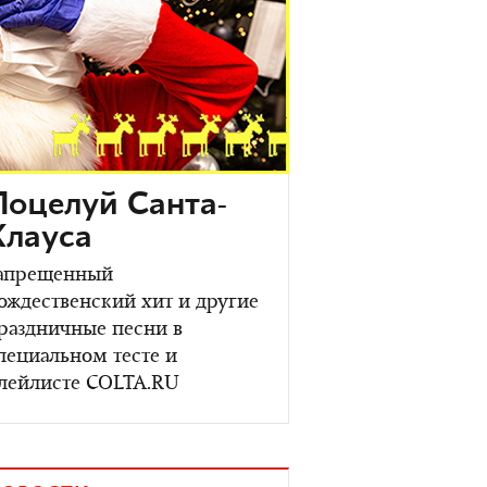
Поцелуй Санта-
Клауса
апрещенный
ождественский хит и другие
раздничные песни в
пециальном тесте и
лейлисте COLTA.RU