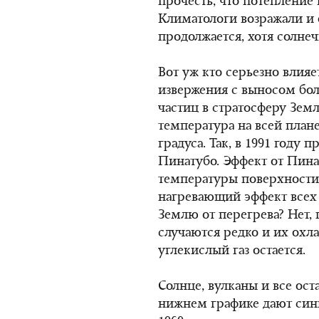
прочесть, что потепление
Климатологи возражали и 
продолжается, хотя солнеч
Вот уж кто серьезно влияе
извержения с выносом бол
частиц в стратосферу Земля
температура на всей плане
градуса. Так, в 1991 году
Пинатубо. Эффект от Пинат
температуры поверхности 
нагревающий эффект всех 
Землю от перегрева? Нет,
случаются редко и их охл
углекислый газ остается.
Солнце, вулканы и все ос
нижнем графике дают син