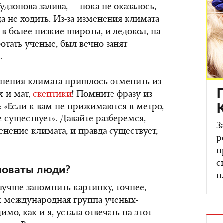
удзонова залива, — пока не оказалось,
а не ходить. Из-за изменения климата
в более низкие широты, и ледокол, на
отать ученые, был вечно занят
.
енения климата пришлось отменить из-
х и мат,
скептики
! Помните фразу из
«Если к вам не прижимаются в метро,
е существует». Давайте разберемся,
З
енение климата, и правда существует,
р
п
с
иноваты люди?
п
лучше запомнить картинку, точнее,
м международная группа ученых-
имо, как и я, устала отвечать на этот