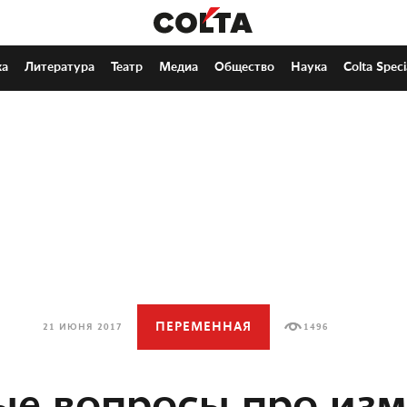
ка
Литература
Театр
Медиа
Общество
Наука
Colta Speci
ПЕРЕМЕННАЯ
21 ИЮНЯ 2017
1496
е вопросы про из