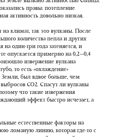
 на Земле вызвано активностью Солнца.
оказались правы: потепление
ная активность довольно низкая.
т на климат, так это вулканы. После
ьшого количества пепла и других
 на один-три года затеняется, и
те опускается примерно на 0,2—0,4
 произошло извержение вулкана
убо, то есть «охлаждение»
Земли, был вдвое больше, чем
выбросов СО2. Спасут ли вулканы
 потому что такие извержения
аждающий эффект быстро исчезает, а
тальные естественные факторы на
юю ломаную линию, которая где-то с