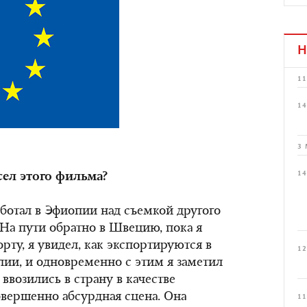
Н
11
14
3 
14
сел этого фильма?
аботал в Эфиопии над съемкой другого
На пути обратно в Швецию, пока я
орту, я увидел, как экспортируются в
12
ии, и одновременно с этим я заметил
ввозились в страну в качестве
вершенно абсурдная сцена. Она
11