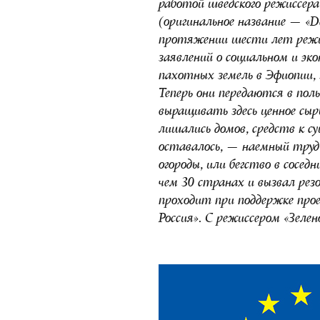
работой шведского режиссе
(оригинальное название — «D
протяжении шести лет режис
заявлений о социальном и э
пахотных земель в Эфиопии, 
Теперь они передаются в пол
выращивать здесь ценное сыр
лишались домов, средств к с
оставалось, — наемный труд н
огороды, или бегство в сосед
чем 30 странах и вызвал рез
проходит при поддержке пр
Россия». С режиссером «Зеле