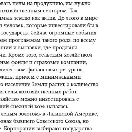
овать цены на продукцию, им нужно
кохозяйственным сектором. Так
мать землю как актив. До этого в мире
н человек, которые инвестировали бы в
х государств. Сейчас огромные события
м программам такого рода, по всему
ции и выставки, где продавцы
ми. Кроме того, сельским хозяйством
нные фонды и страховые компании,
ичеством финансовых ресурсов,
ложить, причем с минимальными
то население Земли растет, а количество
я сельскохозяйственных работ,
озяйство можно инвестировать с
щий снежный ком: началась
зеленым золотом» в Латинской Америке,
ранах бывшего Советского Союза, но
е. Корпорации выбирают государства