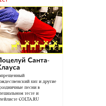
ЕСТ
Поцелуй Санта-
Клауса
апрещенный
ождественский хит и другие
раздничные песни в
пециальном тесте и
лейлисте COLTA.RU