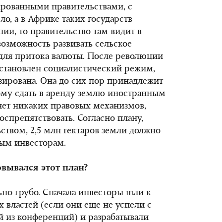
рованными правительствами, с
о, а в Африке таких государств
пии, то правительство там видит в
озможность развивать сельское
для притока валюты. После революции
установлен социалистический режим,
зирована. Она до сих пор принадлежит
ому сдать в аренду землю иностранным
нет никаких правовых механизмов,
спрепятствовать. Согласно плану,
ством, 2,5 млн гектаров земли должно
ным инвесторам.
овывался этот план?
ьно грубо. Сначала инвесторы шли к
 властей (если они еще не успели с
й из конференций) и разрабатывали