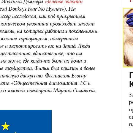
Т
ра Йоакима Деммера
«Зеленое золото»
ead Donkeys Fear No Hyenas»). На
сер исследовал, как под прикрытием
кономическом развитии происходит захват
земель, на которых работали поколениями.
ьзование корпорациям, намеренным
ье и экспортировать его на Запад. Люди
уществованию, единственное, что им
а земле, где когда-то были их дома и
ние государства. Фильм был показан в более
онансную дискуссию. Фестиваль Ecocup
оекта «Общественная дипломатия. ЕС и
ного золота» поговорила Марина Симакова.
З
р
п
с
п