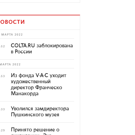
ОВОСТИ
 МАРТА 2022
COLTA.RU заблокирована
:52
в России
МАРТА 2022
Из фонда V-A-C уходит
:53
художественный
директор Франческо
Манакорда
Уволился замдиректора
:33
Пушкинского музея
Принято решение о
:29