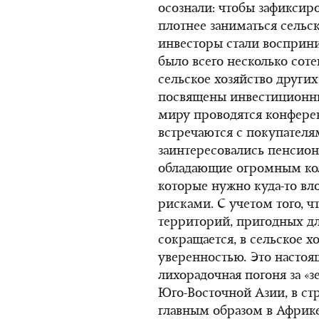
осознали: чтобы зафиксир
плотнее заниматься сельс
инвесторы стали восприни
было всего несколько соте
сельское хозяйство други
посвящены инвестиционны
миру проводятся конферен
встречаются с покупателя
заинтересовались пенсио
обладающие огромным кол
которые нужно куда-то в
рисками. С учетом того, ч
территорий, пригодных дл
сокращается, в сельское х
уверенностью. Это настоя
лихорадочная погоня за «
Юго-Восточной Азии, в ст
главным образом в Африк