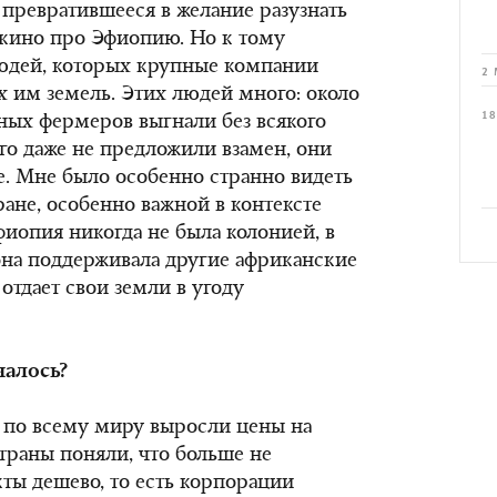
 превратившееся в желание разузнать
 кино про Эфиопию. Но к тому
людей, которых крупные компании
2 
 им земель. Этих людей много: около
18
ных фермеров выгнали без всякого
его даже не предложили взамен, они
е. Мне было особенно странно видеть
ране, особенно важной в контексте
иопия никогда не была колонией, в
она поддерживала другие африканские
отдает свои земли в угоду
чалось?
а по всему миру выросли цены на
траны поняли, что больше не
кты дешево, то есть корпорации