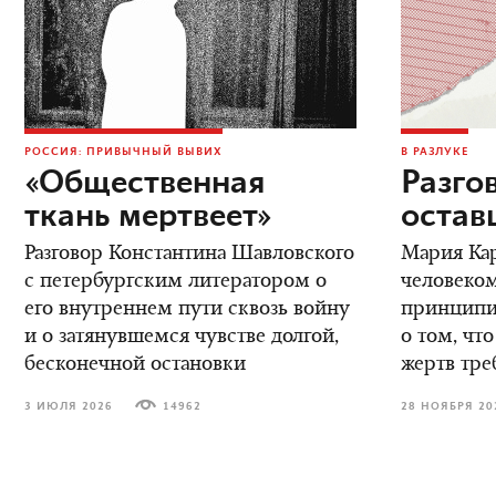
РОССИЯ: ПРИВЫЧНЫЙ ВЫВИХ
В РАЗЛУКЕ
«Общественная
Разго
ткань мертвеет»
остав
Разговор Константина Шавловского
Мария Кар
с петербургским литератором о
человеком
его внутреннем пути сквозь войну
принципиа
и о затянувшемся чувстве долгой,
о том, что
бесконечной остановки
жертв тре
3 ИЮЛЯ 2026
14962
28 НОЯБРЯ 20