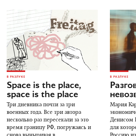
В РАЗЛУКЕ
В РАЗЛУКЕ
Space is the place,
Разго
space is the place
невоз
Три дневника почти за три
Мария Кар
военных года. Все три автора
экономич
несколько раз пересекали за это
Денисом К
время границу РФ, погружаясь и
для котор
снова выныривая в
Россию из