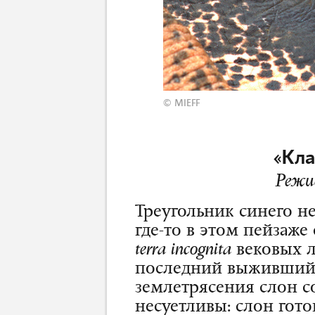
© MIEFF
«Кла
Режи
Треугольник синего н
где-то в этом пейзаже
terra incognita
вековых л
последний выживший 
землетрясения слон с
несуетливы: слон гото