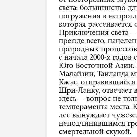
от посторонних звуко
света: большинство д
погружения в непрог
которая рассеивается 
Приключения света — 
прежде всего, нацеле
природных процессов
с начала
2000-х
годов с
Юго-Восточной
Азии.
Малайзии, Таиланда м
Касас, отправившийся
Шри-Ланку
, отвечает
здесь — вопрос не тол
темперамента места. 
лес вынуждает чужезем
неподчинившимся гро
смертельной скукой.