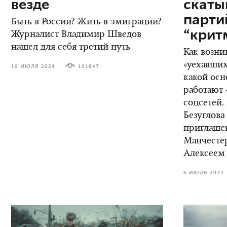
везде
скаты
парт
Быть в России? Жить в эмиграции?
“крит
Журналист Владимир Шведов
нашел для себя третий путь
Как возни
«уехавшим
15 ИЮЛЯ 2024
101847
какой осн
работают 
соцсетей.
Безуглова
приглаше
Манчестер
Алексеем
6 ИЮЛЯ 2024