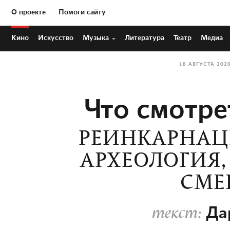
О проекте
Помоги сайту
Кино
Искусство
Музыка
Литература
Театр
Медиа
18 АВГУСТА 202
Что смотре
РЕИНКАРНАЦИ
АРХЕОЛОГИЯ,
СМЕ
Да
текст: