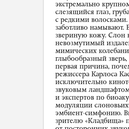
экстремально крупном
слезящийся глаз, гру
с редкими волосками.
заботливо намывают. В
звериную кожу. Слон 
невозмутимый издалек
мимических колебаний
глыбообразный зверь, 
первая причина, поче
режиссера Карлоса Ка
исключительно кинот
звуковым ландшафтом
и экспертов по биоак
модуляции слоновьих 
эмбиент-симфонию. В
зрителю «Кладбища» п