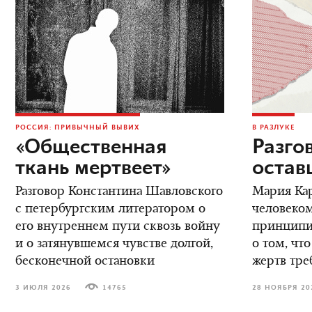
РОССИЯ: ПРИВЫЧНЫЙ ВЫВИХ
В РАЗЛУКЕ
«Общественная
Разго
ткань мертвеет»
остав
Разговор Константина Шавловского
Мария Кар
с петербургским литератором о
человеком
его внутреннем пути сквозь войну
принципиа
и о затянувшемся чувстве долгой,
о том, что
бесконечной остановки
жертв тре
3 ИЮЛЯ 2026
14765
28 НОЯБРЯ 20