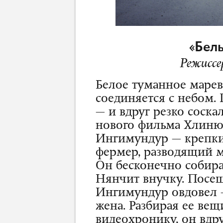
«Бел
Режисс
Белое туманное марев
соединяется с небом.
— и вдруг резко соска
нового фильма Хлиню
Ингимундур — крепки
фермер, разводящий 
Он бесконечно собир
Нянчит внучку. Посещ
Ингимундур овдовел —
жена. Разбирая ее ве
видеохронику, он вдру