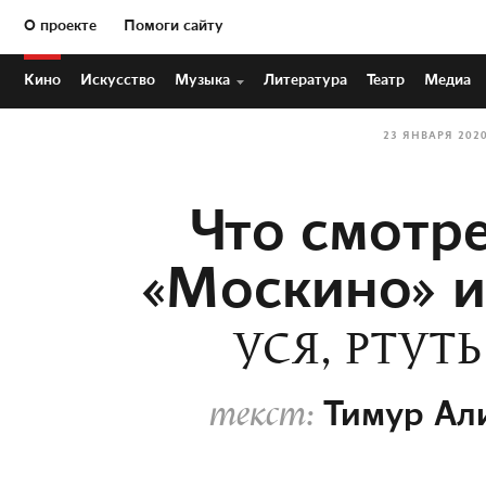
О проекте
Помоги сайту
Кино
Искусство
Музыка
Литература
Театр
Медиа
23 ЯНВАРЯ 202
Что смотре
«Москино» и
УСЯ, РТУТ
Тимур Ал
текст: