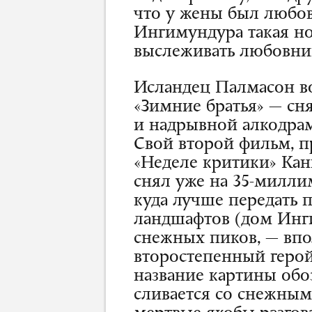
что у жены был любов
Ингимундура такая но
выслеживать любовник
Исландец Палмасон в
«Зимние братья» — сн
и надрывной алкодра
Свой второй фильм, п
«Неделе критики» Кан
снял уже на 35-милли
куда лучше передать 
ландшафтов (дом Инг
снежных пиков, — вп
второстепенный герой
название картины обоз
сливается со снежным