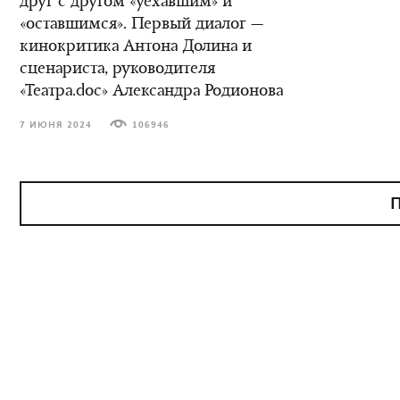
друг с другом «уехавшим» и
«оставшимся». Первый диалог —
кинокритика Антона Долина и
сценариста, руководителя
«Театра.doc» Александра Родионова
7 ИЮНЯ 2024
106946