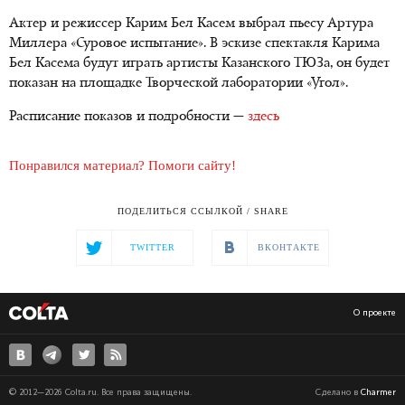
Актер и режиссер Карим Бел Касем выбрал пьесу Артура
Миллера «Суровое испытание». В эскизе спектакля Карима
Бел Касема будут играть артисты Казанского ТЮЗа, он будет
показан на площадке Творческой лаборатории «Угол».
Расписание показов и подробности —
здесь
Понравился материал? Помоги сайту!
ПОДЕЛИТЬСЯ ССЫЛКОЙ / SHARE
TWITTER
ВКОНТАКТЕ
О проекте
© 2012—2026 Colta.ru. Все права защищены.
Сделано в
Charmer