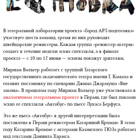
В театральной лаборатории проекта «Город АРТ-подготовка»
участвует шесть команд, тремя из них руководят
швейцарские режиссеры. Каждая группа «режиссер-актеры»
создает в течение недели эскиз спектакля, а в финале
проекта — с 10 по 12 июня — эскизы покажут зрителям.
Мириам Вальтер работает с труппой Татарского
государственного академического театра имени Г. Камала и
готовит постановку по сценарию Джима Джармуша «Вне
закона». В прошлом году Мириам Вальтер уже участвовала в
аналогичном театральном проекте
в Перми, где был показан
эскиз ее спектакля «Автобус» по пьесе Лукаса Берфуса.
Эта же пьеса «Автобус» в другой интерпретации была
поставлена в Перми режиссером Катариной Кромме. В этом
году Катарина Кромме с актерами Казанского ТЮЗа работает
над текстами Даниила Хармса.