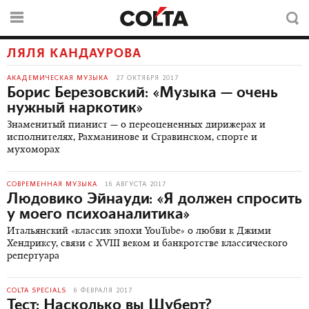
ЛЯЛЯ КАНДАУРОВА
АКАДЕМИЧЕСКАЯ МУЗЫКА
27 ОКТЯБРЯ 2017
Борис Березовский: «Музыка — очень
нужный наркотик»
Знаменитый пианист — о переоцененных дирижерах и
исполнителях, Рахманинове и Стравинском, спорте и
мухоморах
СОВРЕМЕННАЯ МУЗЫКА
16 АВГУСТА 2017
Людовико Эйнауди: «Я должен спросить
у моего психоаналитика»
Итальянский «классик эпохи YouTube» о любви к Джими
Хендриксу, связи с XVIII веком и банкротстве классического
репертуара
COLTA SPECIALS
6 ФЕВРАЛЯ 2017
Тест:
Насколько вы Шуберт?