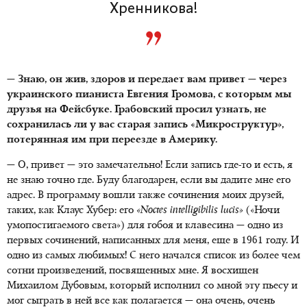
Хренникова!
— Знаю, он жив, здоров и передает вам привет — через
украинского пианиста Евгения Громова, с которым мы
друзья на Фейсбуке. Грабовский просил узнать, не
сохранилась ли у вас старая запись «Микроструктур»,
потерянная им при переезде в Америку.
— О, привет — это замечательно! Если запись где-то и есть, я
не знаю точно где. Буду благодарен, если вы дадите мне его
адрес. В программу вошли также сочинения моих друзей,
таких, как Клаус Хубер: его
«Noctes intelligibilis lucis»
(«Ночи
умопостигаемого света») для гобоя и клавесина — одно из
первых сочинений, написанных для меня, еще в 1961 году. И
одно из самых любимых! С него начался список из более чем
сотни произведений, посвященных мне. Я восхищен
Михаилом Дубовым, который исполнил со мной эту пьесу и
мог сыграть в ней все как полагается — она очень, очень