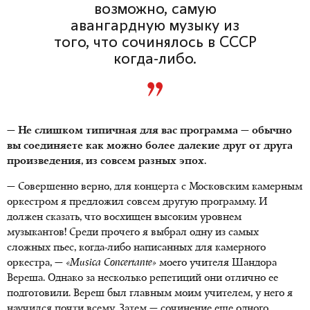
возможно, самую
авангардную музыку из
того, что сочинялось в СССР
когда-либо.
— Не слишком типичная для вас программа — обычно
вы соединяете как можно более далекие друг от друга
произведения, из совсем разных эпох.
— Совершенно верно, для концерта с Московским камерным
оркестром я предложил совсем другую программу. И
должен сказать, что восхищен высоким уровнем
музыкантов! Среди прочего я выбрал одну из самых
сложных пьес, когда-либо написанных для камерного
оркестра, —
«Musica Concertante»
моего учителя Шандора
Вереша. Однако за несколько репетиций они отлично ее
подготовили. Вереш был главным моим учителем, у него я
научился почти всему. Затем — сочинение еще одного