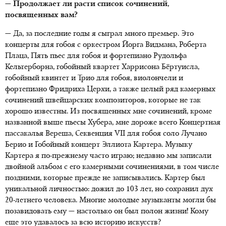
— Продолжает ли расти список сочинений,
посвященных вам?
— Да, за последние годы я сыграл много премьер. Это
концерты для гобоя с оркестром Йорга Видмана, Роберта
Плаца, Пять пьес для гобоя и фортепиано Рудольфа
Кельтерборна, гобойный квартет Харрисона Бёртуисла,
гобойный квинтет и Трио для гобоя, виолончели и
фортепиано Фридриха Церхи, а также целый ряд камерных
сочинений швейцарских композиторов, которые не так
хорошо известны. Из посвященных мне сочинений, кроме
названной выше пьесы Хубера, мне дороже всего Концертная
пассакалья Вереша, Секвенция VII для гобоя соло Лучано
Берио и Гобойный концерт Эллиота Картера. Музыку
Картера я по-прежнему часто играю; недавно мы записали
двойной альбом с его камерными сочинениями, в том числе
поздними, которые прежде не записывались. Картер был
уникальной личностью: дожил до 103 лет, но сохранил дух
20-летнего человека. Многие молодые музыканты могли бы
позавидовать ему — настолько он был полон жизни! Кому
еще это удавалось за всю историю искусств?