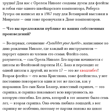
трудна! Для нас с Орелем Николе созданы дуэты для флейты
и гобоя еще одного швейцарского композитора, Роберта
Зутера: он написал их в 1967 году для Всемирной выставки в
Монреале — они тоже прозвучали в Доме композиторов.
— Что вы предложили публике из ваших собственных
произведений?
— Во-первых, сочинение
«Quodlibet pour Aurèle»
, написанное ко
дню рождения Николе, где каждый из инструментов —
портрет одного из членов его семьи. Флейта соло,
разумеется, — сам Орель Николе. Его партия начинается с
цитаты из Флейтовой партиты И.С. Баха и переходит от
одной цитаты к другой, их всего 17 — это же
кводлибет
!
Вторая флейта — его жена Кристиана, тоже флейтистка, у нее
постоянно повторяется один и тот же пассаж, как у
шарманки. Его сын Коля Блахер, известный скрипач, — это
скрипка, и скрипка показывает всю виртуозность, на
которую способна. Его дочь, которой в тот момент было семь
лет, — вторая скрипка. Она очень любила лошадей, а вот
скрипку не особенно, поэтому ее партия похожа на цокот