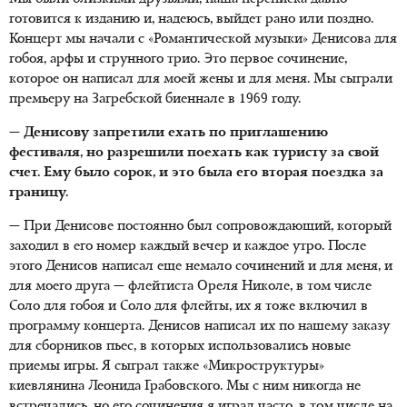
готовится к изданию и, надеюсь, выйдет рано или поздно.
Концерт мы начали с «Романтической музыки» Денисова для
гобоя, арфы и струнного трио. Это первое сочинение,
которое он написал для моей жены и для меня. Мы сыграли
премьеру на Загребской биеннале в 1969 году.
— Денисову запретили ехать по приглашению
фестиваля, но разрешили поехать как туристу за свой
счет. Ему было сорок, и это была его вторая поездка за
границу.
— При Денисове постоянно был сопровождающий, который
заходил в его номер каждый вечер и каждое утро. После
этого Денисов написал еще немало сочинений и для меня, и
для моего друга — флейтиста Ореля Николе, в том числе
Соло для гобоя и Соло для флейты, их я тоже включил в
программу концерта. Денисов написал их по нашему заказу
для сборников пьес, в которых использовались новые
приемы игры. Я сыграл также «Микроструктуры»
киевлянина Леонида Грабовского. Мы с ним никогда не
встречались, но его сочинения я играл часто, в том числе на