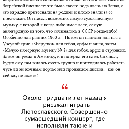
Загребской биеннале: это была своего рода дверь на Запад, а
его изрядно притесняли на родине и плохо знали за ее
пределами. Он писал, возможно, самую сумасшедшую
музыку, с которой я когда-либо имел дело, самую
авангардную из того, что сочинялось в СССР когда-либо!
Особенно для ранних 1960-х… Потом он написал для нас с
Урсулой трио «Візерунки» для гобоя, арфы и альта, затем
«Малую камерную музыку № 2» для гобоя, арфы и струнных.
Затем он уехал в Америку, и я потерял его след. Слышал,
будто ему там жилось очень трудно и приходилось работать
чуть ли не ночным портье или продавцом дисков… как он
сейчас, не знаете?
Около тридцати лет назад я
приезжал играть
Лютославского. Совершенно
сумасшедший концерт, где
исполняли также и