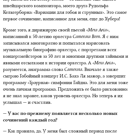
швейцарского композитора, моего друга Рудольфа
Кельтерборна: «Вариации для гобоя и струнных». Это самое
первое сочинение, написанное для меня, еще до Хубера!
Кроме того, я дирижирую своей пьесой
«
Meta
Arca»
,
написанной к 50-летию оркестра
Camerata
Bern
. Я с ним
записывался многократно и попытался нарисовать
музыкальную биографию оркестра, с портретами всех
концертмейстеров за 50 лет и многими другими тайными и
явными отсылками к истории оркестра. А
«
Meta
Arca»
,
разумеется, анаграмма слова
Camerata
. Вначале я также
сыграю Гобойный концерт И.С. Баха Ля мажор, а завершит
программу «Траурная» симфония Гайдна. Это для меня тоже
очень личная программа. Предложить ее было рискованно:
я не знал заранее, каков уровень оркестра. Но теперь я их
услышал — и счастлив.
— У вас по-прежнему появляется несколько новых
сочинений каждый год?
— Как правило, да. У меня был сложный период после