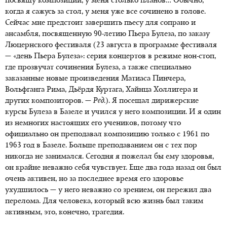
посвящу композиции, у меня столько планов… Обычно,
когда я сажусь за стол, у меня уже все сочинено в голове.
Сейчас мне предстоит завершить пьесу для сопрано и
ансамбля, посвященную 90-летию Пьера Булеза, по заказу
Люцернского фестиваля (23 августа в программе фестиваля
— «день Пьера Булеза»: серия концертов в режиме нон-стоп,
где прозвучат сочинения Булеза, а также специально
заказанные новые произведения Матиаса Пинчера,
Вольфганга Рима, Дьёрдя Куртага, Хайнца Холлигера и
других композиторов. —
Ред.
). Я посещал дирижерские
курсы Булеза в Базеле и учился у него композиции. И я один
из немногих настоящих его учеников, потому что
официально он преподавал композицию только с 1961 по
1963 год в Базеле. Больше преподаванием он с тех пор
никогда не занимался. Сегодня я пожелал бы ему здоровья,
он крайне неважно себя чувствует. Еще два года назад он был
очень активен, но за последнее время его здоровье
ухудшилось — у него неважно со зрением, он пережил два
перелома. Для человека, который всю жизнь был таким
активным, это, конечно, трагедия.