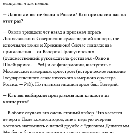
выступит и как солист.
— Давно ли вы не были в России? Кто пригласил вас на
этот раз?
— Около тридцати лет назад я приезжал играть
Лютославского. Совершенно сумасшедший концерт, где
исполняли также и Хренникова! Сейчас совпали два
приглашения — от Валерия Прошутинского
(художественный руководитель фестиваля «Окно в
Швейцарию». —
Ред.
) и от филармонии, выступить с
Московским камерным оркестром (историческое название
Государственного академического камерного оркестра
России. —
Ред.
). Но главным инициатором был Валерий.
— Как вы выбирали программы для каждого из
концертов?
— В обоих случаях это очень личный выбор. Что касается
вечера в Доме композиторов, мне в первую очередь
хотелось напомнить о нашей дружбе с Эдисоном Денисовым.
Мы были близкими друзьями, наша переписка давно