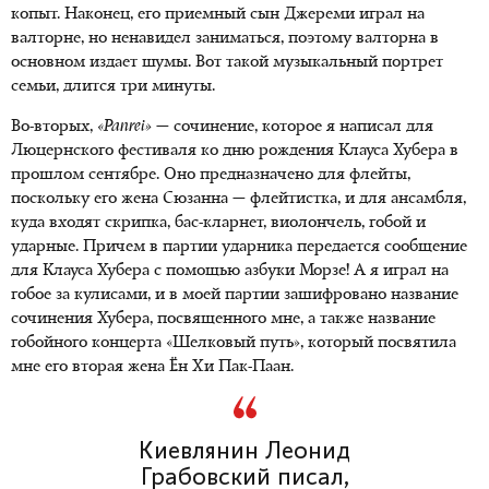
копыт. Наконец, его приемный сын Джереми играл на
валторне, но ненавидел заниматься, поэтому валторна в
основном издает шумы. Вот такой музыкальный портрет
семьи, длится три минуты.
Во-вторых,
«Panrei»
— сочинение, которое я написал для
Люцернского фестиваля ко дню рождения Клауса Хубера в
прошлом сентябре. Оно предназначено для флейты,
поскольку его жена Сюзанна — флейтистка, и для ансамбля,
куда входят скрипка, бас-кларнет, виолончель, гобой и
ударные. Причем в партии ударника передается сообщение
для Клауса Хубера с помощью азбуки Морзе! А я играл на
гобое за кулисами, и в моей партии зашифровано название
сочинения Хубера, посвященного мне, а также название
гобойного концерта «Шелковый путь», который посвятила
мне его вторая жена Ён Хи Пак-Паан.
Киевлянин Леонид
Грабовский писал,