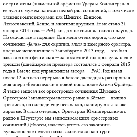
смерти жены (знаменитой арфистки Урсулы Холлигер; для
ее дуэта с мужем написан целый ряд сочинений, в том числе
такими композиторами, как Шнитке, Денисов,
Лютославский, Хенце, и многими другими. Ее не стало 21
января 2014 года. —
Ред.
), когда я не сочинял около полугода.
Но сейчас все в порядке. Для меня очень дорого, что мое
сочинение
«Janus»
для скрипки, альта и камерного оркестра,
впервые исполненное в Зальцбурге в 2012 году, — это был
заказ летнего фестиваля — за последний год прозвучало еще
трижды (швейцарская премьера состоялась 1 февраля 2015
года в Базеле под управлением автора. —
Ред.
). Год назад
после 12-летнего перерыва в Базеле двенадцать раз прошла
моя опера «Белоснежка» в новой постановке Ахима Фрайера.
Я также записал все оркестровые сочинения Шумана с
Оркестром Западногерманского радио в Кёльне — вышло
три диска, на очереди еще несколько, планируются также
хоровые. В свою очередь, с Оркестром Южногерманского
радио в Штутгарте мы записываем цикл оркестровых
сочинений Дебюсси, надеюсь успеть его закончить.
Буквально две недели назад закончился наш тур с