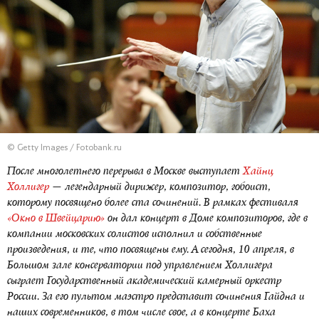
© Getty Images / Fotobank.ru
После многолетнего перерыва в Москве выступает
Хайнц
Холлигер
— легендарный дирижер, композитор, гобоист,
которому посвящено более ста сочинений. В рамках фестиваля
«Окно в Швейцарию»
он дал концерт в Доме композиторов, где в
компании московских солистов исполнил и собственные
произведения, и те, что посвящены ему. А сегодня, 10 апреля, в
Большом зале консерватории под управлением Холлигера
сыграет Государственный академический камерный оркестр
России. За его пультом маэстро представит сочинения Гайдна и
наших современников, в том числе свое, а в концерте Баха