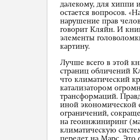
далекому, для хиппи и
остается вопросов. «
нарушение прав челове
говорит Кляйн. И кни
элементы головолом
картину.
Лучше всего в этой кн
страниц обличений Кл
что климатический к
катализатором огром
трансформаций. Правд
иной экономической с
ограничений, сокращ
на геоинжиниринг (м
климатическую систем
перелет на Марс. Это